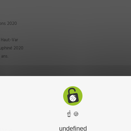
tons 2020
u Haut-Var
auphiné 2020
 ans.
☝ 🍪
undefined
 Durtol