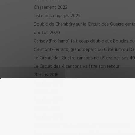
Classement 2022
Liste des engagés 2022
Doublé de Chambéry sur le Circuit des Quatre can
photos 2020
Carisey (Pro Immo) fait coup double aux Boucles d
Clermont-Ferrand, grand départ du Critérium du D
Le Circuit des Quatre cantons ne fêtera pas ses 40
Le Circuit des 4 cantons va faire son retour
Photos 2016
Résultats 2016
Photos 2017
Résultats 2017
Photos 2018
Résultats 2018
Alaphilippe poursuit sa préparation en Colombie
Vingt kilomètres de plus au 20e Circuit du Bédat, à