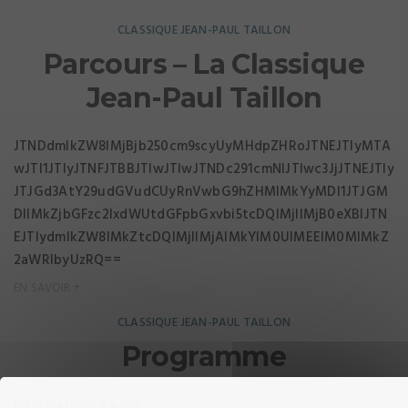
CLASSIQUE JEAN-PAUL TAILLON
Parcours – La Classique
Jean-Paul Taillon
JTNDdmlkZW8lMjBjb250cm9scyUyMHdpZHRoJTNEJTIyMTA
wJTI1JTIyJTNFJTBBJTIwJTIwJTNDc291cmNlJTIwc3JjJTNEJTIy
JTJGd3AtY29udGVudCUyRnVwbG9hZHMlMkYyMDI1JTJGM
DIlMkZjbGFzc2lxdWUtdGFpbGxvbi5tcDQlMjIlMjB0eXBlJTN
EJTIydmlkZW8lMkZtcDQlMjIlMjAlMkYlM0UlMEElM0MlMkZ
2aWRlbyUzRQ==
EN SAVOIR +
CLASSIQUE JEAN-PAUL TAILLON
Programme
Informations à venir ....