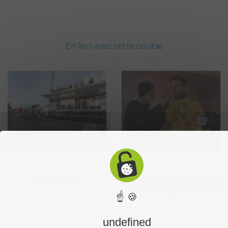
En lien avec cette course
2020
,
ACTUALITÉS
,
ÉDITIONS
ACTUALITÉS
photos 2020
Carisey (Pro Immo) fait coup
double aux Boucles du Haut-
☝ 🍪
Var
undefined